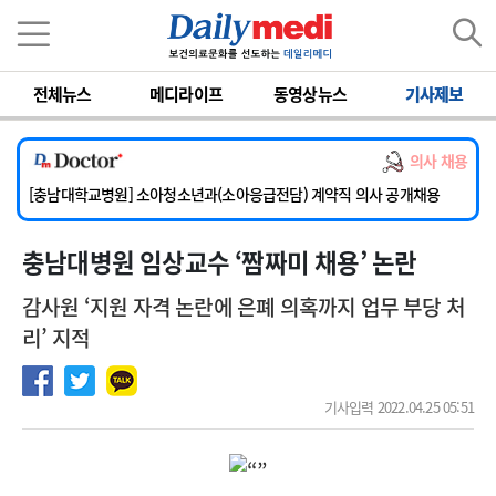
이름
비밀번호
전체뉴스
메디라이프
동영상뉴스
기사제보
[서울아산병원] 2026년 하반기 인턴 모집
의사 채용
[영남대학교의료원] 마취통증의학과 임기제 임상의사 채용
[충남대학교병원] 소아청소년과(소아응급전담) 계약직 의사 공개채용
[동부병원] 계약직(응급의학과 전문의) 직원모집
충남대병원 임상교수 ‘짬짜미 채용’ 논란
[이대목동병원] 하반기 전공의(레지던트1년차) 모집
[서울아산병원] 2026년 하반기 인턴 모집
감사원 ‘지원 자격 논란에 은폐 의혹까지 업무 부당 처
[영남대학교의료원] 마취통증의학과 임기제 임상의사 채용
리’ 지적
기사입력 2022.04.25 05:51