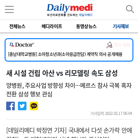
이름
비밀번호
전체뉴스
메디라이프
동영상뉴스
기사제보
[서울아산병원] 2026년 하반기 인턴 모집
의사 채용
[영남대학교의료원] 마취통증의학과 임기제 임상의사 채용
[충남대학교병원] 소아청소년과(소아응급전담) 계약직 의사 공개채용
[동부병원] 계약직(응급의학과 전문의) 직원모집
새 시설 건립 아산 vs 리모델링 속도 삼성
[이대목동병원] 하반기 전공의(레지던트1년차) 모집
[서울아산병원] 2026년 하반기 인턴 모집
양병원, 주요사업 방향성 차이···메르스 참사 극복 흑자
[영남대학교의료원] 마취통증의학과 임기제 임상의사 채용
전환 삼성 행보 관심
기사입력 2022.02.17 06:04
[데일리메디 박정연 기자] 국내에서 다섯 손가락 안에