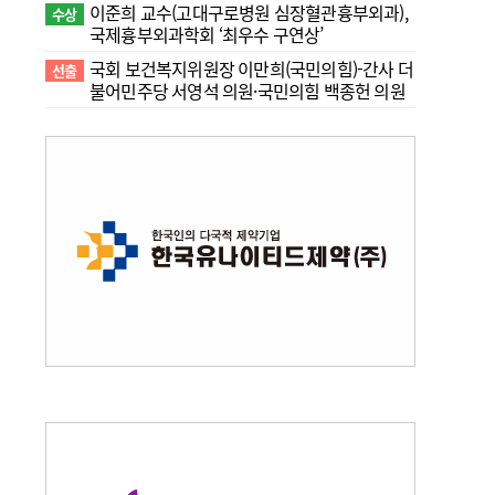
이준희 교수(고대구로병원 심장혈관흉부외과),
수상
국제흉부외과학회 ‘최우수 구연상’
국회 보건복지위원장 이만희(국민의힘)-간사 더
선출
불어민주당 서영석 의원·국민의힘 백종헌 의원