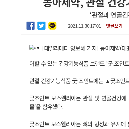
동아제약, 관절 건강
하반기 전공의(레지던트1년차) 모집
고객센터
회사소개
법적고지
‘관절과 연골건
2026년 하반기 인턴 모집
마취통증의학과 임기제 임상의사 채용
2021.11.30 17:01
댓글쓰기
[데일리메디 양보혜 기자] 동아제약(대표
어할 수 있는 건강기능식품 브랜드 ‘굿ː조인트
관절 건강기능식품 굿ː조인트에는 ▲굿조인트 
굿조인트 보스웰리아는 관절 및 연골건강에 
물’을 함유했다.
굿조인트 보스웰리아는 뼈의 형성과 유지에 