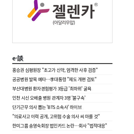
e-談
홍승권 심평원장 " 초고가 신약, 엄격한 사후 검증"
공공병원 발목 예타…李대통령 "제도 개편 검토"
부산대병원 환자경험평가 3등급 '최하위' 굴욕
인천 시신 오배출 병원 관계자 3명 '불구속'
단기근무 의사 뽑는 'BTS 소속사' 하이브
"의료사고 이력 공개, 고위험 수술 의사 씨 마를 것"
한미그룹 송영숙회장 법인카드 논란…회사 "법적대응"