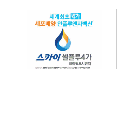
메일주소무단수집거부
|
일리메디 | 발행인 : 안순범 | 편집인 : 박대진
 11월 5일
 |청소년보호책임자 : 박대진