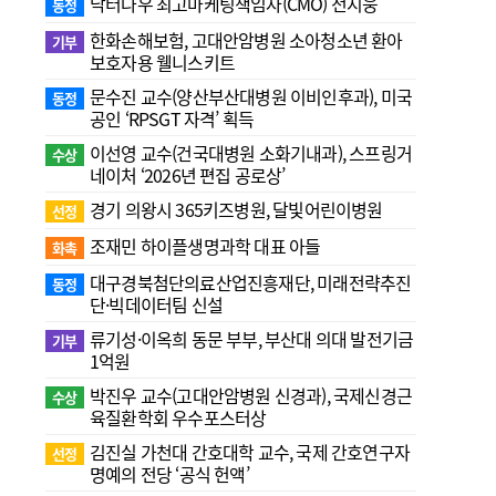
닥터나우 최고마케팅책임자(CMO) 전지웅
동정
한화손해보험, 고대안암병원 소아청소년 환아
기부
보호자용 웰니스키트
문수진 교수( 양산부산대병원 이비인후과), 미국
동정
공인 ‘RPSGT 자격’ 획득
이선영 교수(건국대병원 소화기내과), 스프링거
수상
네이처 ‘2026년 편집 공로상’
경기 의왕시 365키즈병원, 달빛어린이병원
선정
조재민 하이플생명과학 대표 아들
화촉
대구경북첨단의료산업진흥재단, 미래전략추진
동정
단·빅데이터팀 신설
류기성·이옥희 동문 부부, 부산대 의대 발전기금
기부
1억원
박진우 교수(고대안암병원 신경과), 국제신경근
수상
육질환학회 우수포스터상
김진실 가천대 간호대학 교수, 국제 간호연구자
선정
명예의 전당 ‘공식 헌액’