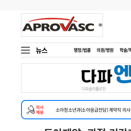
기부
모집
메디인포
인사
부음
오피니언
칼럼
건강정보
금주의 검색어
인물
초대석
피플
뉴스
행정/법률
의원/병원
학술/
1
의사인력 수급 추
동영상뉴스
2
성분명 처방
포토뉴스
포토뉴스
3
AI의료
2026년 하반기 인턴 모집
4
전공의 모집 결과
메디 Hospital
지역병원
중소병원
마취통증의학과 임기제 임상의사 채용
5
의사국시 합격률
의사
인포메이션
행정처분
판례
소아청소년과(소아응급전담) 계약직 의사
채용
계약직(응급의학과 전문의) 직원모집
학회·연수강좌
학회/연수강좌
행사