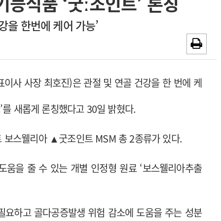
기능식품 ‘굿ː조인트’ 론칭
~2026-08-15
광고안내
강을 한번에 케어 가능’
~2026-08-31
채용시까지
이사 사장 최호진)은 관절 및 연골 건강을 한 번에 케
’를 새롭게 론칭했다고 30일 밝혔다.
보스웰리아 ▲굿조인트 MSM 총 2종류가 있다.
도움을 줄 수 있는 개별 인정형 원료 ‘보스웰리아추출
필요하고 골다공증발생 위험 감소에 도움을 주는 성분