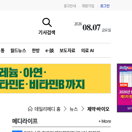
광고안내
회원가입
로그인
|
|
08.07
2026
금요일
기사검색
유통
월드뉴스
한방
e-談
보도자료
의료 AI
지침·기준·평가
약제급여 심사 결과
데일리메디 홈
뉴스
제약·바이오
메디라이프
+ More