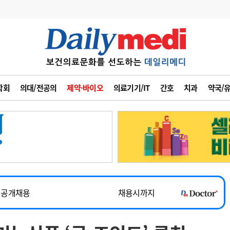
변경
사고
수첩
학회
의대/전공의
제약·바이오
의료기기/IT
간호
치과
약국/
계
6
관리급여 실시
7
지필공 지원책
8
수련환경 개선
~2026-08-31
9
의과대학 입시
채용시까지
10
약가인하
유권해석
정책/통계
공시
 공개채용
채용시까지
채용시까지