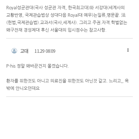
Royal성균관대(국사 성균관 자격, 한국최고대)와 서강대(세계사의
교황반영, 국제관습법상 성대다음 Royal대 예우)는일류,명문끝. 法
(헌법,국제관습법).교과서(국사,세계사). 그리고 주권.자격.학벌없는
왜구잔재 경성제대 후신 서울대의 입시점수는 참고사항.
고대
11.29 08:09
P-his 정말 왜바꾼건지 몰겠습니다.
환자를 위한것도 아니고 의료진을 위한것도 아닌것 같고. 느리고,, 욕
밖에 안니오던데요