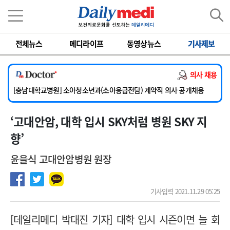
이름
비밀번호
전체뉴스
메디라이프
동영상뉴스
기사제보
[서울아산병원] 2026년 하반기 인턴 모집
의사 채용
[영남대학교의료원] 마취통증의학과 임기제 임상의사 채용
[충남대학교병원] 소아청소년과(소아응급전담) 계약직 의사 공개채용
[동부병원] 계약직(응급의학과 전문의) 직원모집
‘고대안암, 대학 입시 SKY처럼 병원 SKY 지
[이대목동병원] 하반기 전공의(레지던트1년차) 모집
[서울아산병원] 2026년 하반기 인턴 모집
향’
[영남대학교의료원] 마취통증의학과 임기제 임상의사 채용
윤을식 고대안암병원 원장
기사입력 2021.11.29 05:25
[데일리메디 박대진 기자] 대학 입시 시즌이면 늘 회