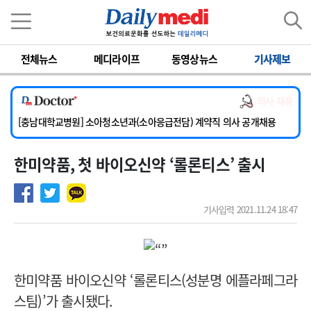
이름
비밀번호
전체뉴스
메디라이프
동영상뉴스
기사제보
[서울아산병원] 2026년 하반기 인턴 모집
의사 채용
[영남대학교의료원] 마취통증의학과 임기제 임상의사 채용
[충남대학교병원] 소아청소년과(소아응급전담) 계약직 의사 공개채용
[동부병원] 계약직(응급의학과 전문의) 직원모집
한미약품, 첫 바이오신약 ‘롤론티스’ 출시
[이대목동병원] 하반기 전공의(레지던트1년차) 모집
[서울아산병원] 2026년 하반기 인턴 모집
[영남대학교의료원] 마취통증의학과 임기제 임상의사 채용
기사입력 2021.11.24 18:47
한미약품 바이오신약 ‘롤론티스(성분명 에플라페그라
스팀)’가 출시됐다.