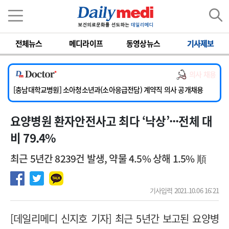
이름
비밀번호
전체뉴스
메디라이프
동영상뉴스
기사제보
[서울아산병원] 2026년 하반기 인턴 모집
의사 채용
[영남대학교의료원] 마취통증의학과 임기제 임상의사 채용
[충남대학교병원] 소아청소년과(소아응급전담) 계약직 의사 공개채용
[동부병원] 계약직(응급의학과 전문의) 직원모집
요양병원 환자안전사고 최다 ‘낙상’···전체 대
[이대목동병원] 하반기 전공의(레지던트1년차) 모집
[서울아산병원] 2026년 하반기 인턴 모집
비 79.4%
[영남대학교의료원] 마취통증의학과 임기제 임상의사 채용
최근 5년간 8239건 발생, 약물 4.5% 상해 1.5% 順
기사입력 2021.10.06 16:21
[데일리메디 신지호 기자] 최근 5년간 보고된 요양병