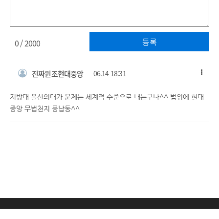
등록
0
/ 2000
진짜원조현대중앙
06.14 18:31
지방대 울산의대가 문제는 세계적 수준으로 내는구나^^ 법위에 현대
중앙 무법천지 풍납동^^
(주)데일리메디