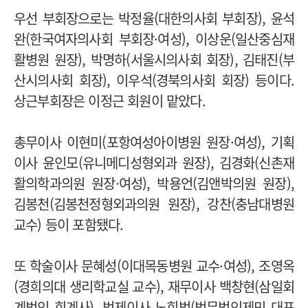
우선 부회장으로는 박정율(대한의사회 부회장), 윤석
완(한국여자의사회 부회장·여성), 이상운(일산중심재
활병원 원장), 박명하(서울시의사회 회장), 김태진(부
산시의사회 회장), 이우석(경북의사회 회장) 등이다.
상근부회장은 이정근 회원이 맡았다.
총무이사 이현미(포항여성아이병원 원장·여성), 기획
이사 윤인모(유니메디성형외과 원장), 김경화(신촌재
활의학과의원 원장·여성), 박용언(김앤박의원 원장),
김봉천(김봉천정형외과의원 원장), 강찬(충남대병원
교수) 등이 포함됐다.
또 학술이사 문혜성(이대목동병원 교수·여성), 조영옥
(경희의대 생리학교실 교수), 재무이사 백창현(삼일회
계법인 회계사), 법제이사 노희범(법무법인제민 대표