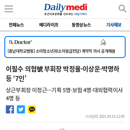
이름
비밀번호
전체뉴스
메디라이프
동영상뉴스
기사제보
[서울아산병원] 2026년 하반기 인턴 모집
의사 채용
[영남대학교의료원] 마취통증의학과 임기제 임상의사 채용
[충남대학교병원] 소아청소년과(소아응급전담) 계약직 의사 공개채용
[동부병원] 계약직(응급의학과 전문의) 직원모집
이필수 의협號 부회장 박정율·이상운·박명하
[이대목동병원] 하반기 전공의(레지던트1년차) 모집
[서울아산병원] 2026년 하반기 인턴 모집
등 ‘7인’
[영남대학교의료원] 마취통증의학과 임기제 임상의사 채용
상근부회장 이정근···기획 5명·보험 4명·대외협력이사
4명 등
기사입력 2021.04.19 12:09