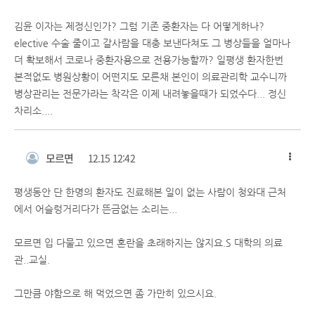
김윤 이자는 제정신인가? 그럼 기존 중환자는 다 어떻게하나?
elective 수술 줄이고 갈사람을 대충 보낸다쳐도 그 병상들을 얼마나
더 확보해서 코로나 중환자용으로 전용가능할까? 일평생 환자한번
본적없도 병원상황이 어떤지도 모른채 본인이 의료관리학 교수니까
병상관리는 전문가라는 착각은 이제 내려놓을때가 되었수다... 정신
차리소....
모르면
12.15 12:42
평생동안 단 한명의 환자도 진료해본 일이 없는 사람이 청와대 근처
에서 어슬렁거리다가 뜬금없는 소리는...
모르면 입 다물고 있으면 혼란을 초래하지는 않지요.S 대학의 의료
관..교실.
그만큼 야함으로 해 먹었으면 좀 가만히 있으시요.