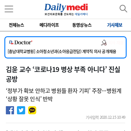
이름
비밀번호
전체뉴스
메디라이프
동영상뉴스
기사제보
[서울아산병원] 2026년 하반기 인턴 모집
의사 채용
[영남대학교의료원] 마취통증의학과 임기제 임상의사 채용
[충남대학교병원] 소아청소년과(소아응급전담) 계약직 의사 공개채용
[동부병원] 계약직(응급의학과 전문의) 직원모집
김윤 교수 ‘코로나19 병상 부족 아니다’ 진실
[이대목동병원] 하반기 전공의(레지던트1년차) 모집
[서울아산병원] 2026년 하반기 인턴 모집
공방
[영남대학교의료원] 마취통증의학과 임기제 임상의사 채용
‘정부가 확보 안하고 병원들 환자 기피’ 주장···병원계
‘상황 잘못 인식’ 반박
기사입력 2020.12.15 10:49