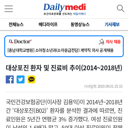
이름
비밀번호
전체뉴스
메디라이프
동영상뉴스
기사제보
[서울아산병원] 2026년 하반기 인턴 모집
의사 채용
[영남대학교의료원] 마취통증의학과 임기제 임상의사 채용
[충남대학교병원] 소아청소년과(소아응급전담) 계약직 의사 공개채용
[동부병원] 계약직(응급의학과 전문의) 직원모집
대상포진 환자 및 진료비 추이(2014~2018년)
[이대목동병원] 하반기 전공의(레지던트1년차) 모집
[서울아산병원] 2026년 하반기 인턴 모집
[영남대학교의료원] 마취통증의학과 임기제 임상의사 채용
기사입력 2019.09.01 15:15
국민건강보험공단(이사장 김용익)이 2014년~2018년
간 ‘대상포진(B02)’ 환자를 분석한 결과에 따르면, 진
료인원은 5년간 연평균 3% 증가했다. 여성 진료인원
이 남성의 1.6배가 많고, 50대 이상 진료인원이 전체