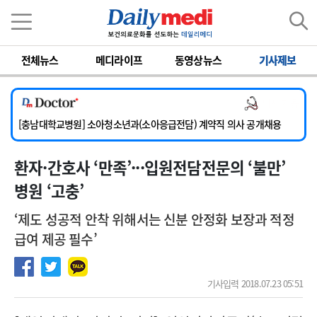
이름
비밀번호
전체뉴스
메디라이프
동영상뉴스
기사제보
[서울아산병원] 2026년 하반기 인턴 모집
의사 채용
[영남대학교의료원] 마취통증의학과 임기제 임상의사 채용
[충남대학교병원] 소아청소년과(소아응급전담) 계약직 의사 공개채용
[동부병원] 계약직(응급의학과 전문의) 직원모집
환자·간호사 ‘만족’···입원전담전문의 ‘불만’
[이대목동병원] 하반기 전공의(레지던트1년차) 모집
[서울아산병원] 2026년 하반기 인턴 모집
병원 ‘고충’
[영남대학교의료원] 마취통증의학과 임기제 임상의사 채용
‘제도 성공적 안착 위해서는 신분 안정화 보장과 적정
급여 제공 필수’
기사입력 2018.07.23 05:51